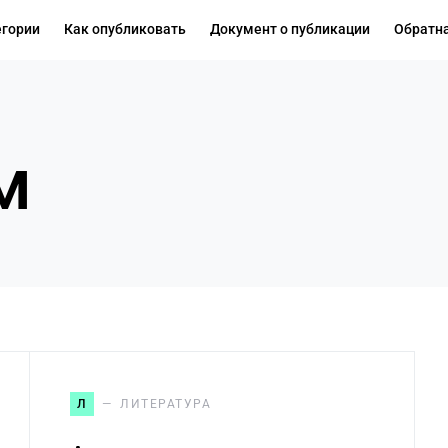
егории
Как опубликовать
Документ о публикации
Обратна
м
Л
ЛИТЕРАТУРА