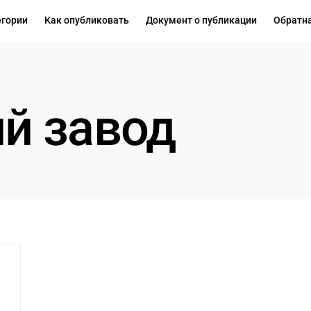
егории
Как опубликовать
Документ о публикации
Обратна
й завод