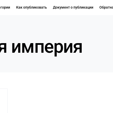
егории
Как опубликовать
Документ о публикации
Обратна
я империя