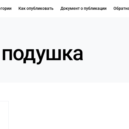
егории
Как опубликовать
Документ о публикации
Обратна
 подушка