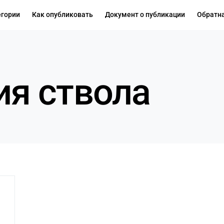
егории
Как опубликовать
Документ о публикации
Обратна
я ствола