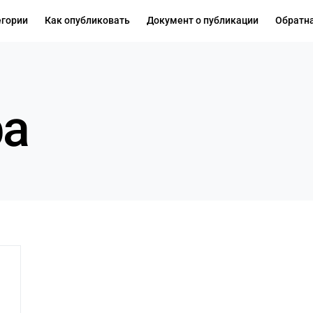
егории
Как опубликовать
Документ о публикации
Обратна
ра