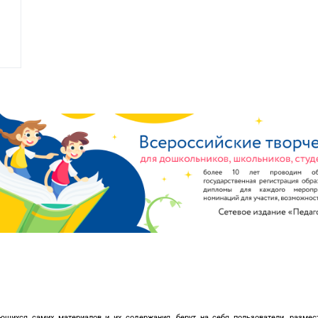
ющихся самих материалов и их содержания, берут на себя пользователи, размес