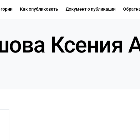
егории
Как опубликовать
Документ о публикации
Обратна
ова Ксения 