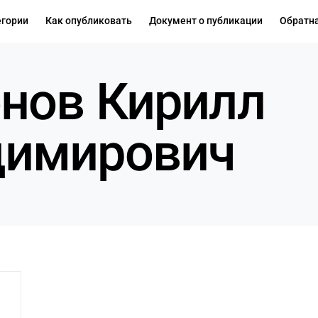
егории
Как опубликовать
Документ о публикации
Обратна
нов Кирилл
димирович