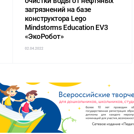
очистки воды от нефтяных
загрязнений на базе
конструктора Lego
Mindstorms Education EV3
«ЭкоРобот»
02.04.2022