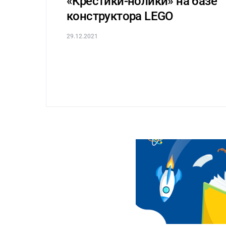
«Крестики-нолики» на базе
конструктора LEGO
29.12.2021