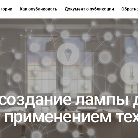
егории
Как опубликовать
Документ о публикации
Обратна
 создание лампы 
 применением те