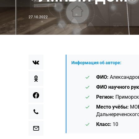
27.10.2022
Информация об авторе:
ФИО:
Александро
ФИО научного рук
Регион:
Приморск
Место учёбы:
МОБ
Дальнереченског
Класс:
10