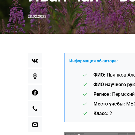
28.02.2022
Информация об авторе:
ФИО:
Пьянков Але
ФИО научного рук
Регион:
Пермский
Место учёбы:
МБО
Класс:
2