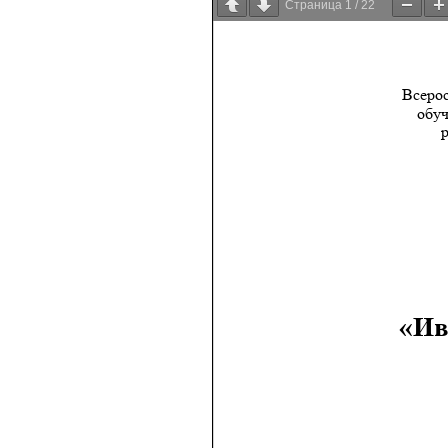
Страница
1
/
22