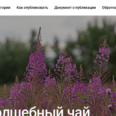
егории
Как опубликовать
Документ о публикации
Обратна
олшебный чай